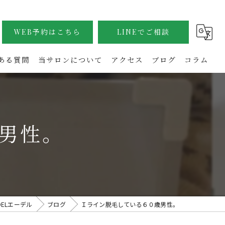
WEB予約はこちら
LINEでご相談
ある質問
当サロンについて
アクセス
ブログ
コラム
メンズ
VIO
男性。
全身
フェイシャル
介護脱毛
ELエーデル
ブログ
Ｉライン脱毛している６０歳男性。