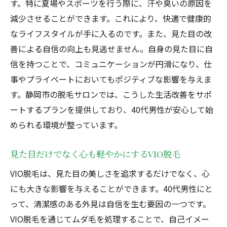
す。特に夏場やスポーツを行う際に、汗や臭いの原因を
静岡市の脱毛技術の革新とその効果
減少させることができます。これにより、快適で健康的
最新技術を駆使した脱毛のメリット
なライフスタイルが手に入るのです。また、見た目の改
静岡市VIO脱毛で体感する技術の進化
善による自信の向上も見逃せません。自身の見た目に自
信を持つことで、コミュニケーションが円滑になり、仕
40代男性に安心感を与える最新脱毛技術
事やプライベートにおいてもポジティブな影響を与えま
40代男性に適した静岡市の脱毛プランの特徴
す。静岡市の脱毛サロンでは、こうした生活改善をサポ
個々のニーズに応える脱毛プランの選び方
ートするプランを提供しており、40代男性が安心して始
40代男性に特化した脱毛プランの魅力
められる環境が整っています。
静岡市の脱毛プランが40代に人気の理由
ニーズに合わせた多彩な脱毛プラン
見た目だけでなく心も軽やかにするVIO脱毛
40代男性のための最適な脱毛プランとは
VIO脱毛は、見た目の美しさを追求するだけでなく、心
静岡市の脱毛サロンのプラン選びのポイン
にも大きな影響を与えることができます。40代男性にと
ト
って、清潔感のある外見は自信を生む要因の一つです。
忙しい40代男性が静岡市で脱毛を選ぶ理由
VIO脱毛を通じてムダ毛を処理することで、自己イメー