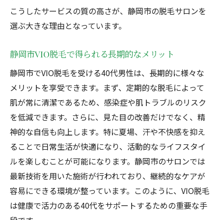
こうしたサービスの質の高さが、静岡市の脱毛サロンを
40代男性の脱毛による生活習慣の変化
選ぶ大きな理由となっています。
静岡市での脱毛が日常生活に与える影響
脱毛が40代男性の生活に及ぼすポジティブ
静岡市VIO脱毛で得られる長期的なメリット
な変化
静岡市でVIO脱毛を受ける40代男性は、長期的に様々な
静岡市の脱毛がもたらすライフスタイルの
メリットを享受できます。まず、定期的な脱毛によって
変革
肌が常に清潔であるため、感染症や肌トラブルのリスク
静岡市のVIO脱毛で40代男性が得る衛生と安心
を低減できます。さらに、見た目の改善だけでなく、精
VIO脱毛で得られる衛生面の向上
神的な自信も向上します。特に夏場、汗や不快感を抑え
安心して利用できる静岡市の脱毛サロン
ることで日常生活が快適になり、活動的なライフスタイ
40代男性の衛生管理に役立つVIO脱毛
ルを楽しむことが可能になります。静岡市のサロンでは
静岡市の脱毛で安心感を得るためのポイン
最新技術を用いた施術が行われており、継続的なケアが
ト
容易にできる環境が整っています。このように、VIO脱毛
は健康で活力のある40代をサポートするための重要な手
VIO脱毛がもたらす健康的な生活