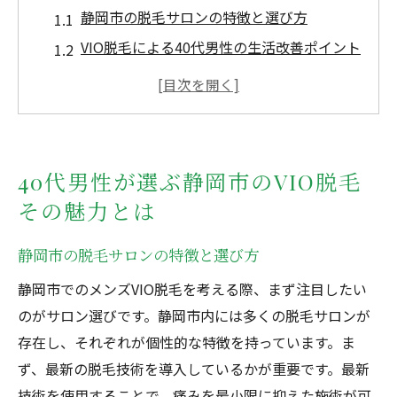
静岡市の脱毛サロンの特徴と選び方
VIO脱毛による40代男性の生活改善ポイント
見た目だけでなく心も軽やかにするVIO脱毛
40代男性が感じる静岡市の脱毛サロンの魅
力
静岡市VIO脱毛で得られる長期的なメリット
40代男性が選ぶ静岡市のVIO脱毛
VIO脱毛が40代男性に与えるポジティブな影
その魅力とは
響
静岡市での脱毛が40代男性に与える新たな自信
静岡市の脱毛サロンの特徴と選び方
脱毛がもたらす自信と新たなライフスタイ
静岡市でのメンズVIO脱毛を考える際、まず注目したい
ル
のがサロン選びです。静岡市内には多くの脱毛サロンが
静岡市の脱毛サロンで自信を取り戻す方法
存在し、それぞれが個性的な特徴を持っています。ま
40代男性の自信を高めるVIO脱毛の効果
ず、最新の脱毛技術を導入しているかが重要です。最新
技術を使用することで、痛みを最小限に抑えた施術が可