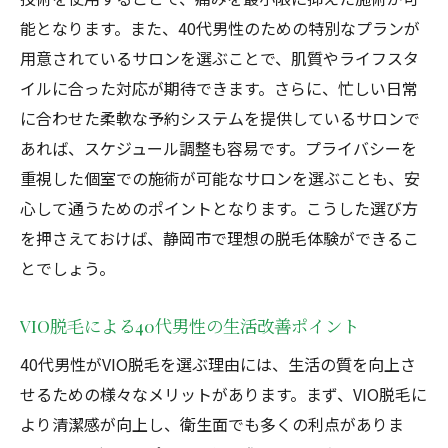
脱毛が40代男性にもたらす心理的変化
能となります。また、40代男性のための特別なプランが
静岡市での脱毛で得られる自信の理由
用意されているサロンを選ぶことで、肌質やライフスタ
VIO脱毛による自己イメージの向上
イルに合った対応が期待できます。さらに、忙しい日常
清潔感を求める40代へ静岡市の脱毛がもたらす
に合わせた柔軟な予約システムを提供しているサロンで
変化
あれば、スケジュール調整も容易です。プライバシーを
清潔感向上のためのVIO脱毛のメリット
重視した個室での施術が可能なサロンを選ぶことも、安
40代男性の清潔感を高める脱毛技術
心して通うためのポイントとなります。こうした選び方
脱毛で清潔感をアップさせるポイント
を押さえておけば、静岡市で理想の脱毛体験ができるこ
とでしょう。
静岡市の脱毛サロンで清潔感を手に入れる
VIO脱毛が生活に与える清潔感の影響
VIO脱毛による40代男性の生活改善ポイント
40代男性が求める清潔感と脱毛の関係
40代男性がVIO脱毛を選ぶ理由には、生活の質を向上さ
最新技術を活用した静岡市VIO脱毛のメリット
せるための様々なメリットがあります。まず、VIO脱毛に
最新技術による痛みの少ないVIO脱毛
より清潔感が向上し、衛生面でも多くの利点がありま
40代男性が求める効率的な脱毛方法