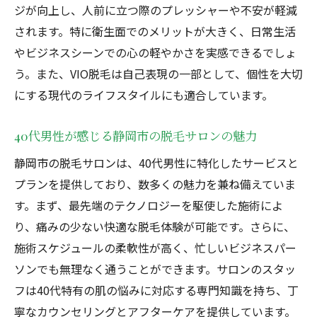
ジが向上し、人前に立つ際のプレッシャーや不安が軽減
静岡市の脱毛サロンの予約システムの利便
されます。特に衛生面でのメリットが大きく、日常生活
性
やビジネスシーンでの心の軽やかさを実感できるでしょ
時間に追われる40代男性にぴったりの脱毛
う。また、VIO脱毛は自己表現の一部として、個性を大切
静岡での脱毛が忙しいライフスタイルに合
にする現代のライフスタイルにも適合しています。
う理由
40代男性のビジネスライフに脱毛が役立つ
40代男性が感じる静岡市の脱毛サロンの魅力
理由
静岡市の脱毛サロンは、40代男性に特化したサービスと
効率的な脱毛スケジュールの組み方
プランを提供しており、数多くの魅力を兼ね備えていま
忙しい男性に適した静岡市の脱毛サービス
す。まず、最先端のテクノロジーを駆使した施術によ
静岡市の脱毛が40代男性のライフスタイルを変
り、痛みの少ない快適な脱毛体験が可能です。さらに、
える
施術スケジュールの柔軟性が高く、忙しいビジネスパー
脱毛がもたらす40代男性のライフスタイル
ソンでも無理なく通うことができます。サロンのスタッ
の進化
フは40代特有の肌の悩みに対応する専門知識を持ち、丁
静岡市脱毛で得られる生活の質の向上
寧なカウンセリングとアフターケアを提供しています。