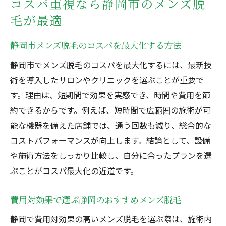
コスパ重視なら静岡市のメンズ脱
説
毛が最適
静岡メンズ脱毛で快適施術を実現する秘訣
静岡市メンズ脱毛のコスパを最大化する方法
痛みと効果を両立する静岡市のおすすめ脱
毛法
静岡市でメンズ脱毛のコスパを最大化するには、最新技
静岡市メンズ脱毛の口コミで見る痛みの傾
術を導入したサロンやクリニックを選ぶことが重要で
向
す。理由は、短期間で効果を実感でき、時間や費用を節
約できるからです。例えば、短時間で広範囲の施術が可
理想の清潔感を手に入れる静岡市メンズ脱毛ガ
能な機器を備えた店舗では、通う回数も減り、総合的な
イド
コストパフォーマンスが向上します。結論として、設備
静岡市メンズ脱毛で叶える理想の清潔感と
や施術方法をしっかり比較し、自分に合ったプランを選
は
ぶことがコスパ最大化の近道です。
清潔感アップに効く静岡メンズ脱毛のポイ
ント
費用対効果で選ぶ静岡のおすすめメンズ脱毛
静岡市メンズ脱毛後のアフターケアと注意
静岡で費用対効果の高いメンズ脱毛を選ぶ際は、施術内
点