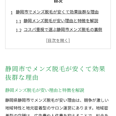
目次
静岡市でメンズ脱毛が安くて効果抜群な理由
静岡メンズ脱毛が安い理由と特徴を解説
コスパ重視で選ぶ静岡市メンズ脱毛の裏側
静岡市で効果抜群なメンズ脱毛の実力とは
医療脱毛とサロン脱毛の違いを静岡市で比
較
静岡メンズ脱毛おすすめポイントと口コミ
静岡市でメンズ脱毛が安くて効果
傾向
抜群な理由
静岡市で安くて効果的なメンズ脱毛体験談
コスパ重視なら静岡市のメンズ脱毛が最適
静岡メンズ脱毛が安い理由と特徴を解説
静岡市メンズ脱毛のコスパを最大化する方
静岡県静岡市でメンズ脱毛が安い理由は、競争が激しい
法
地域特性と地元密着型のサロン運営にあります。地域密
費用対効果で選ぶ静岡のおすすめメンズ脱
着型の店舗は、広告費や人件費を抑えることで、料金を