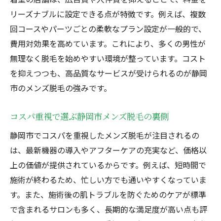
毛
リーズナブルに設定できる点が特徴です。例えば、複数
静岡で安いメンズ脱毛を見極めるチェック
回コースやパーツごとの柔軟なプラン設定が一般的で、
ポイント
費用対効果を高めています。これにより、多くの男性が
無理なく脱毛を始めやすい環境が整っています。コスト
メンズ脱毛静岡市の価格帯と実際の満足度
を抑えつつも、高品質なサービスが受けられるのが静岡
安くて良い静岡メンズ脱毛の選び方を徹底
市のメンズ脱毛の強みです。
紹介
静岡市でコスパ重視のメンズ脱毛が選ばれ
コスパ重視で選ぶ静岡市メンズ脱毛の裏側
る理由
静岡市でコスパを重視したメンズ脱毛が注目されるの
安さと高効果を両立するメンズ脱毛の選び方
は、最新機器の導入やアフターケアの充実など、価格以
静岡メンズ脱毛で効果と価格を両立するポ
上の価値が提供されているからです。例えば、短時間で
イント
施術が終わるため、忙しい方でも通いやすくなっていま
脱毛技術とコストを比較した静岡市の選び
す。また、施術後の肌トラブルを防ぐためのケアが標準
方
で含まれるサロンも多く、長期的な満足度が高い点も評
静岡市メンズ脱毛選びで押さえたい安さの