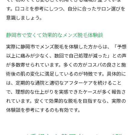
択術
す。口コミを参考にしつつ、自分に合ったサロン選びを
静岡市で失敗しないメンズ脱毛店の見極め
意識しましょう。
方
静岡市で安くて効果的なメンズ脱毛体験談
料金・効果・口コミで選ぶ静岡メンズ脱毛
静岡メンズ脱毛のお得なキャンペーン活用
実際に静岡市でメンズ脱毛を体験した方からは、「予想
法
以上に痛みが少なく、数回で自己処理が減った」との声
が多数寄せられています。多くの方がコスパの良さと施
静岡市メンズ脱毛で後悔しない選び方のコ
術後の肌の変化に満足しているのが特徴です。具体的に
ツ
は、定期的な通院と適切なアフターケアを続けること
痛みが少ない静岡市のメンズ脱毛を探す方法
で、理想的な仕上がりを実感できたケースが多く報告さ
静岡市で痛みの少ないメンズ脱毛の見つけ
れています。安くて効果的な脱毛を目指すなら、実際の
方
体験談を参考にするのも有効です。
メンズ脱毛静岡市で痛みを抑えるサービス
比較
麻酔クリーム対応など静岡の痛み対策を解