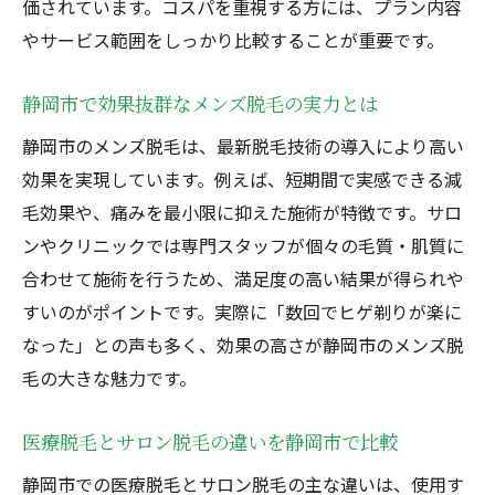
価されています。コスパを重視する方には、プラン内容
基準
やサービス範囲をしっかり比較することが重要です。
高効果なメンズ脱毛を静岡で選ぶ際の注意
点
静岡市で効果抜群なメンズ脱毛の実力とは
静岡市でおすすめのメンズ脱毛選定ポイン
静岡市のメンズ脱毛は、最新脱毛技術の導入により高い
ト
効果を実現しています。例えば、短期間で実感できる減
メンズ脱毛静岡で賢く選ぶための比較方法
毛効果や、痛みを最小限に抑えた施術が特徴です。サロ
ンやクリニックでは専門スタッフが個々の毛質・肌質に
静岡市で注目のメンズ脱毛事情を徹底解説
合わせて施術を行うため、満足度の高い結果が得られや
静岡市メンズ脱毛の最新トレンド情報を紹
すいのがポイントです。実際に「数回でヒゲ剃りが楽に
介
なった」との声も多く、効果の高さが静岡市のメンズ脱
静岡メンズ脱毛おすすめの傾向と注目ポイ
毛の大きな魅力です。
ント
静岡市メンズ脱毛の医療脱毛事情を深掘り
医療脱毛とサロン脱毛の違いを静岡市で比較
VIO脱毛や女性スタッフ対応の静岡動向
静岡市での医療脱毛とサロン脱毛の主な違いは、使用す