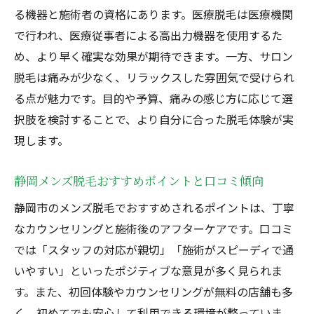
静岡市で注目されるメンズ脱毛の効果検証
る機器と施術者の資格にあります。医療脱毛は医療機関
静岡メンズ脱毛のお得な時期と選び方の秘
で行われ、医療従事者による高出力機器を使用するた
訣
め、より早く確実な効果が期待できます。一方、サロン
効果を実感できる静岡市のメンズ脱毛体験
脱毛は痛みが少なく、リラックスした雰囲気で受けられ
静岡市メンズ脱毛で体験できる効果の違い
る点が魅力です。目的や予算、痛みの感じ方に応じて選
択肢を検討することで、より自分に合った脱毛体験が実
医療脱毛とサロン脱毛静岡市での効果比較
現します。
安くて効果抜群な静岡メンズ脱毛の体験談
特集
静岡メンズ脱毛おすすめポイントと口コミ傾向
回数や期間で見る静岡メンズ脱毛の実感度
静岡市のメンズ脱毛でおすすめされるポイントは、丁寧
静岡市メンズ脱毛の口コミで分かる満足度
なカウンセリングと施術後のアフターケアです。口コミ
VIOや全身など静岡メンズ脱毛部位別体験記
では「スタッフの対応が親切」「施術がスピーディで通
賢く選ぶ静岡市のメンズ脱毛ポイント集
いやすい」といったポジティブな意見が多く見られま
静岡メンズ脱毛を選ぶ賢いチェックリスト
す。また、初回体験やカウンセリングが無料の店舗も多
医療脱毛とサロン脱毛静岡市での上手な選
く、初めてでも安心して利用できる環境が整っていま